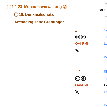
∧
-
1.1.23.
Museumsverwaltung
LAUF
-
10. Denkmalschutz,
∨
Archäologische Grabungen
Si
Ti
OAI-PMH
La
B
Si
Ti
OAI-PMH
E
La
B