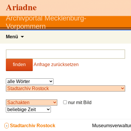
Ariadne
Archivportal Mecklenburg-
Vorpommern
Zum
Menü
Inhalt
springen
finden
Anfrage zurücksetzen
nur mit Bild
-
Stadtarchiv Rostock
Museumsverwaltun