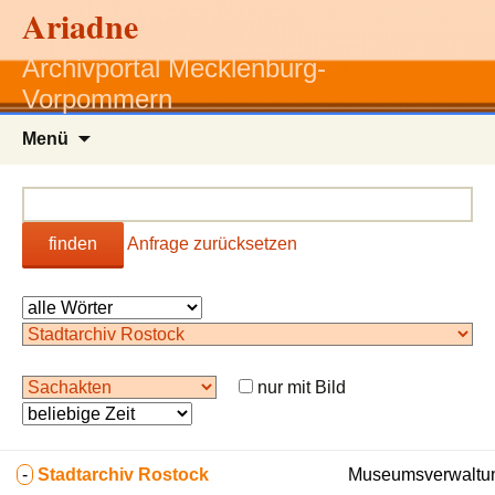
Ariadne
Archivportal Mecklenburg-
Vorpommern
Zum
Menü
Inhalt
springen
finden
Anfrage zurücksetzen
nur mit Bild
-
Stadtarchiv Rostock
Museumsverwaltun