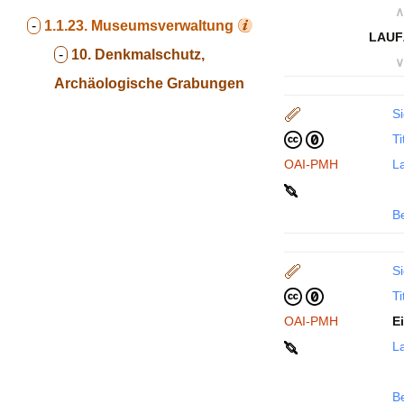
∧
-
1.1.23.
Museumsverwaltung
LAUF
-
10. Denkmalschutz,
∨
Archäologische Grabungen
Si
Ti
OAI-PMH
La
B
Si
Ti
OAI-PMH
E
La
B