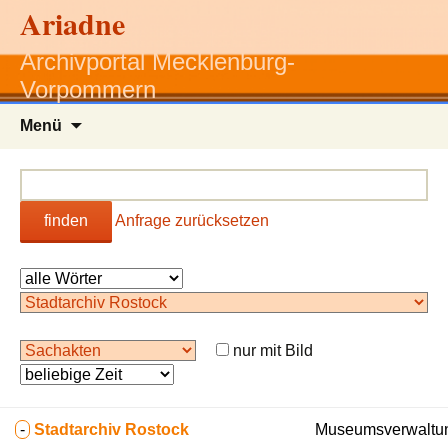
Ariadne
Archivportal Mecklenburg-
Vorpommern
Zum
Menü
Inhalt
springen
finden
Anfrage zurücksetzen
nur mit Bild
-
Stadtarchiv Rostock
Museumsverwaltun