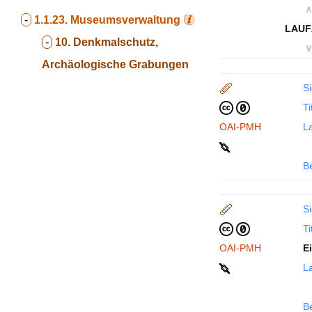
∧
-
1.1.23.
Museumsverwaltung
LAUF
-
10. Denkmalschutz,
∨
Archäologische Grabungen
Si
Ti
OAI-PMH
La
B
Si
Ti
OAI-PMH
E
La
B