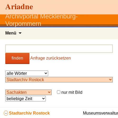
Ariadne
Archivportal Mecklenburg-
Vorpommern
Zum
Menü
Inhalt
springen
finden
Anfrage zurücksetzen
nur mit Bild
-
Stadtarchiv Rostock
Museumsverwaltun