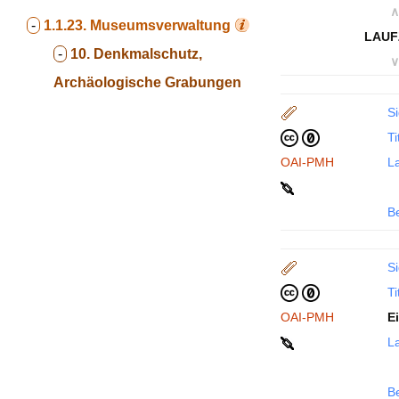
∧
-
1.1.23.
Museumsverwaltung
LAUF
-
10. Denkmalschutz,
∨
Archäologische Grabungen
Si
Ti
OAI-PMH
La
B
Si
Ti
OAI-PMH
E
La
B