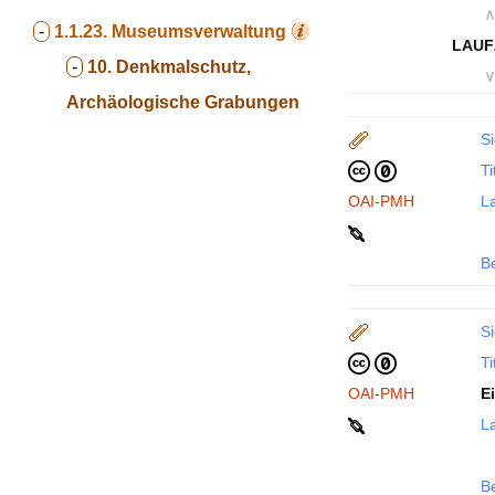
∧
-
1.1.23.
Museumsverwaltung
LAUF
-
10. Denkmalschutz,
∨
Archäologische Grabungen
Si
Ti
OAI-PMH
La
B
Si
Ti
OAI-PMH
E
La
B