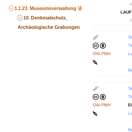
∧
-
1.1.23.
Museumsverwaltung
LAUF
-
10. Denkmalschutz,
∨
Archäologische Grabungen
Si
Ti
OAI-PMH
La
B
Si
Ti
OAI-PMH
E
La
B