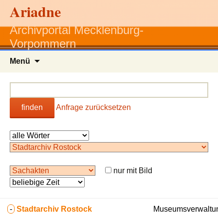
Ariadne
Archivportal Mecklenburg-
Vorpommern
Zum
Menü
Inhalt
springen
finden
Anfrage zurücksetzen
nur mit Bild
-
Stadtarchiv Rostock
Museumsverwaltun