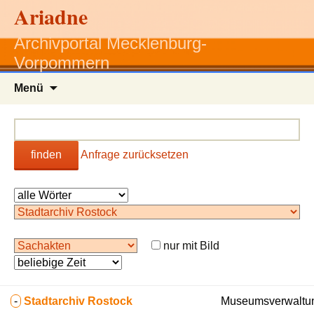
Ariadne
Archivportal Mecklenburg-
Vorpommern
Zum
Menü
Inhalt
springen
finden
Anfrage zurücksetzen
nur mit Bild
-
Stadtarchiv Rostock
Museumsverwaltun