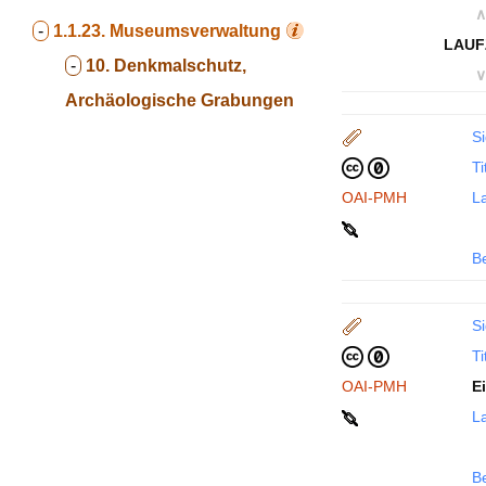
∧
-
1.1.23.
Museumsverwaltung
LAUF
-
10. Denkmalschutz,
∨
Archäologische Grabungen
Si
Ti
OAI-PMH
La
B
Si
Ti
OAI-PMH
E
La
B