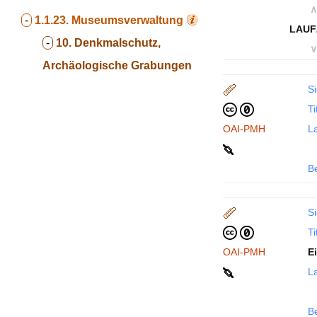
∧
-
1.1.23.
Museumsverwaltung
LAUF
-
10. Denkmalschutz,
∨
Archäologische Grabungen
Si
Ti
OAI-PMH
La
B
Si
Ti
OAI-PMH
E
La
B