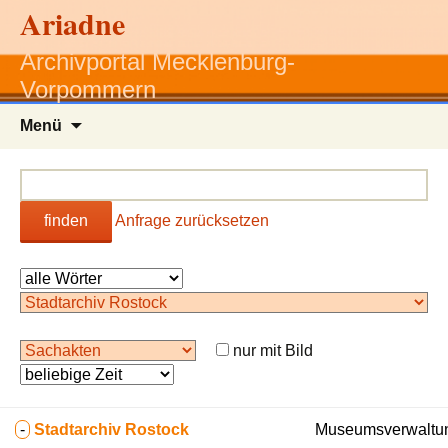
Ariadne
Archivportal Mecklenburg-
Vorpommern
Zum
Menü
Inhalt
springen
finden
Anfrage zurücksetzen
nur mit Bild
-
Stadtarchiv Rostock
Museumsverwaltun