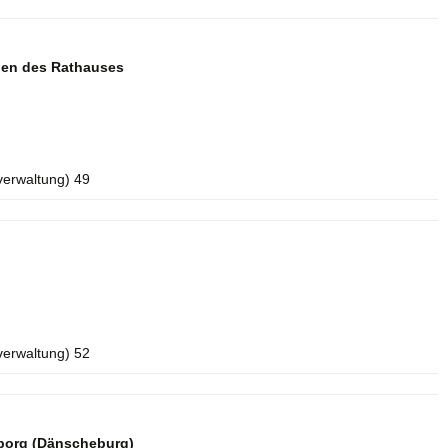
aden des Rathauses
verwaltung) 49
verwaltung) 52
borg (Dänscheburg)