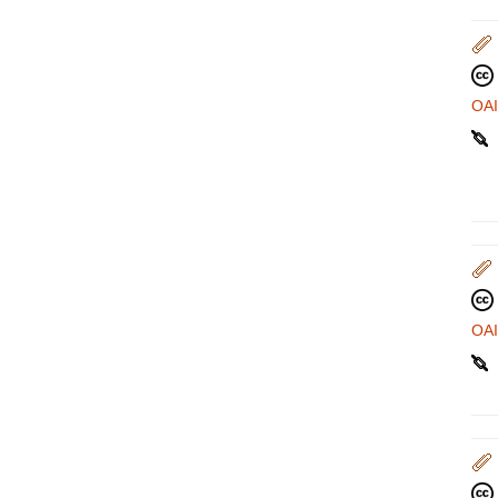
OA
OA