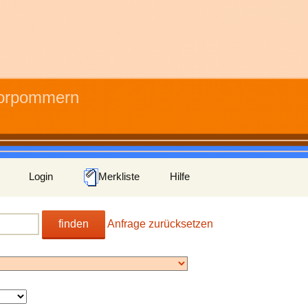
Vorpommern
Login
Merkliste
Hilfe
finden
Anfrage zurücksetzen