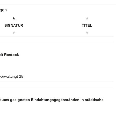
ngen
∧
∧
SIGNATUR
TITEL
∨
∨
dt Rostock
verwaltung) 25
seums geeigneten Einrichtungsgegenständen in städtische