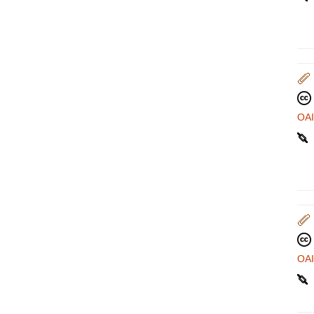
OA
OA