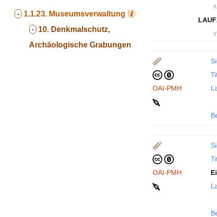
∧
-
1.1.23.
Museumsverwaltung
LAUF
-
10. Denkmalschutz,
∨
Archäologische Grabungen
Si
Ti
OAI-PMH
La
B
Si
Ti
OAI-PMH
E
La
B