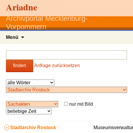
Ariadne
Archivportal Mecklenburg-
Vorpommern
Zum
Menü
Inhalt
springen
finden
Anfrage zurücksetzen
nur mit Bild
-
Stadtarchiv Rostock
Museumsverwaltun