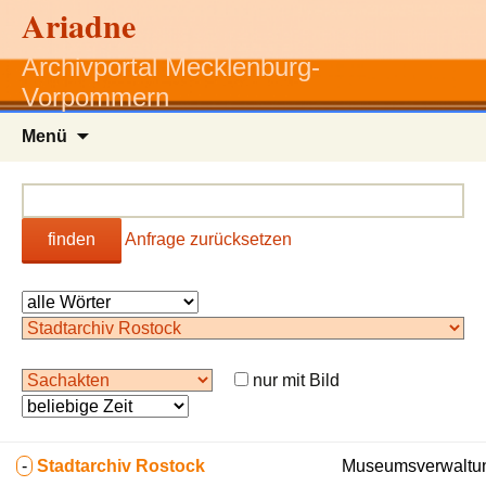
Ariadne
Archivportal Mecklenburg-
Vorpommern
Zum
Menü
Inhalt
springen
finden
Anfrage zurücksetzen
nur mit Bild
-
Stadtarchiv Rostock
Museumsverwaltun