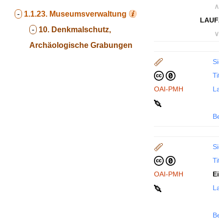
∧
-
1.1.23.
Museumsverwaltung
LAUF
-
10. Denkmalschutz,
∨
Archäologische Grabungen
Si
Ti
OAI-PMH
La
B
Si
Ti
OAI-PMH
E
La
B