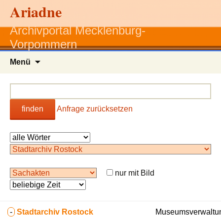
Ariadne
Archivportal Mecklenburg-
Vorpommern
Zum
Menü
Inhalt
springen
finden
Anfrage zurücksetzen
nur mit Bild
-
Stadtarchiv Rostock
Museumsverwaltun