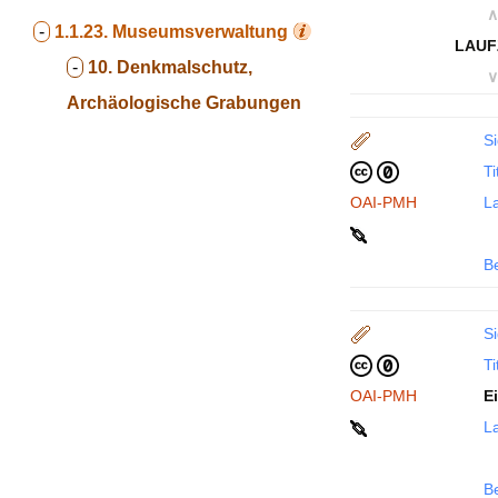
∧
-
1.1.23.
Museumsverwaltung
LAUF
-
10. Denkmalschutz,
∨
Archäologische Grabungen
Si
Ti
OAI-PMH
La
B
Si
Ti
OAI-PMH
E
La
B