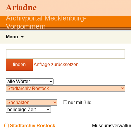
Ariadne
Archivportal Mecklenburg-
Vorpommern
Zum
Menü
Inhalt
springen
finden
Anfrage zurücksetzen
nur mit Bild
-
Stadtarchiv Rostock
Museumsverwaltun