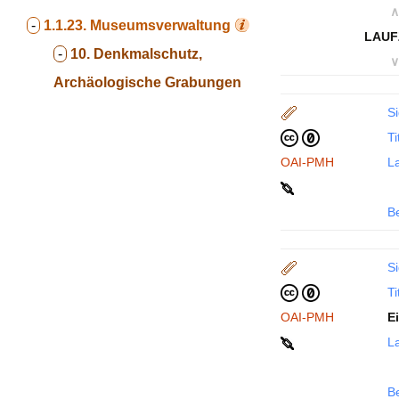
∧
-
1.1.23.
Museumsverwaltung
LAUF
-
10. Denkmalschutz,
∨
Archäologische Grabungen
Si
Ti
OAI-PMH
La
B
Si
Ti
OAI-PMH
E
La
B