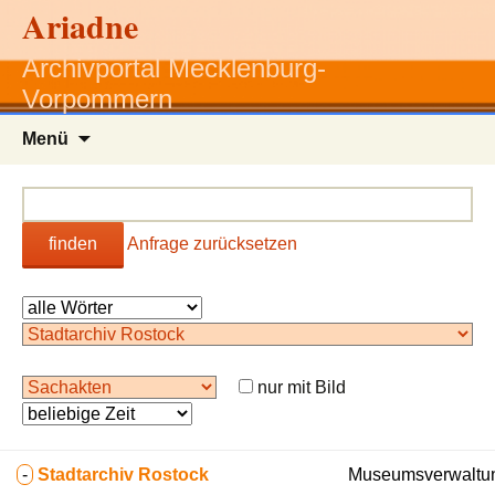
Ariadne
Archivportal Mecklenburg-
Vorpommern
Zum
Menü
Inhalt
springen
finden
Anfrage zurücksetzen
nur mit Bild
-
Stadtarchiv Rostock
Museumsverwaltun