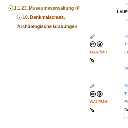
∧
-
1.1.23.
Museumsverwaltung
LAUF
-
10. Denkmalschutz,
∨
Archäologische Grabungen
Si
Ti
OAI-PMH
La
B
Si
Ti
OAI-PMH
En
D
La