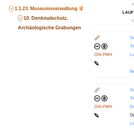
∧
-
1.1.23.
Museumsverwaltung
LAUF
-
10. Denkmalschutz,
∨
Archäologische Grabungen
Si
Ti
OAI-PMH
La
B
Si
Ti
OAI-PMH
En
D
La