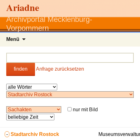
Ariadne
Archivportal Mecklenburg-
Vorpommern
Zum
Menü
Inhalt
springen
finden
Anfrage zurücksetzen
nur mit Bild
-
Stadtarchiv Rostock
Museumsverwaltun