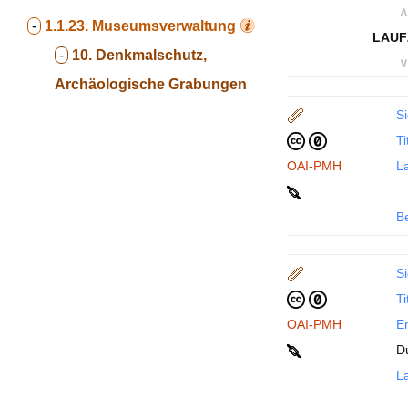
∧
-
1.1.23.
Museumsverwaltung
LAUF
-
10. Denkmalschutz,
∨
Archäologische Grabungen
Si
Ti
OAI-PMH
La
B
Si
Ti
OAI-PMH
En
D
La