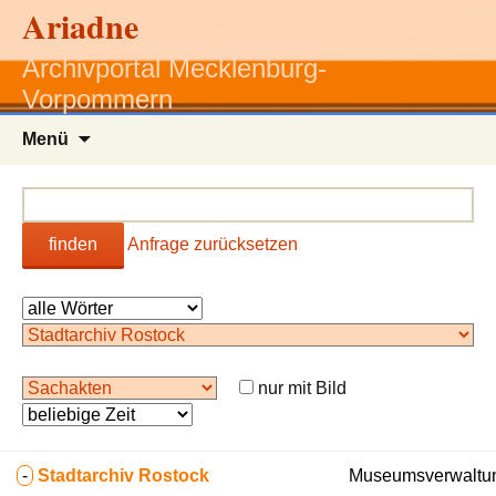
Ariadne
Archivportal Mecklenburg-
Vorpommern
Zum
Menü
Inhalt
springen
finden
Anfrage zurücksetzen
nur mit Bild
-
Stadtarchiv Rostock
Museumsverwaltun