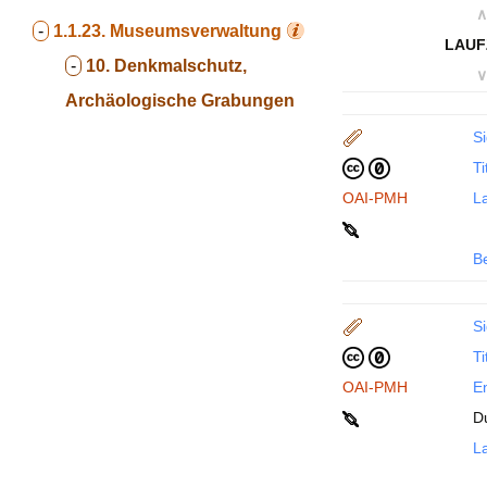
∧
-
1.1.23.
Museumsverwaltung
LAUF
-
10. Denkmalschutz,
∨
Archäologische Grabungen
Si
Ti
OAI-PMH
La
B
Si
Ti
OAI-PMH
En
D
La