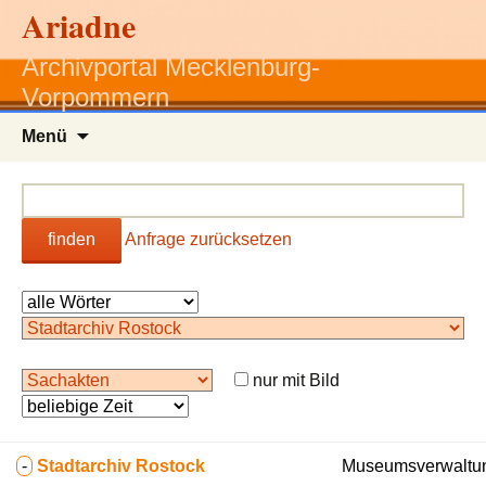
Ariadne
Archivportal Mecklenburg-
Vorpommern
Zum
Menü
Inhalt
springen
finden
Anfrage zurücksetzen
nur mit Bild
-
Stadtarchiv Rostock
Museumsverwaltun