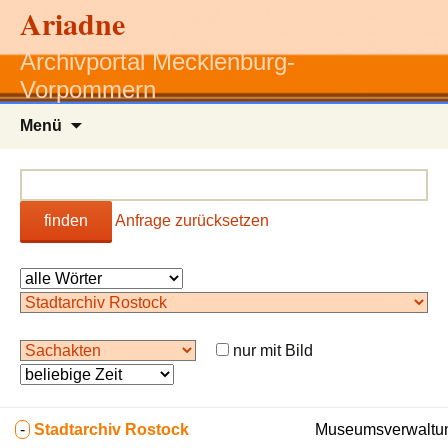
Ariadne
Archivportal Mecklenburg-
Vorpommern
Zum
Menü
Inhalt
springen
finden
Anfrage zurücksetzen
nur mit Bild
-
Stadtarchiv Rostock
Museumsverwaltun