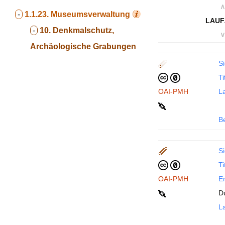
∧
-
1.1.23.
Museumsverwaltung
LAUF
-
10. Denkmalschutz,
∨
Archäologische Grabungen
Si
Ti
OAI-PMH
La
B
Si
Ti
OAI-PMH
En
D
La