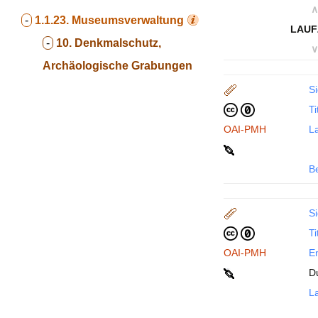
∧
-
1.1.23.
Museumsverwaltung
LAUF
-
10. Denkmalschutz,
∨
Archäologische Grabungen
Si
Ti
OAI-PMH
La
B
Si
Ti
OAI-PMH
En
D
La