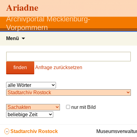
Ariadne
Archivportal Mecklenburg-
Vorpommern
Zum
Menü
Inhalt
springen
finden
Anfrage zurücksetzen
nur mit Bild
-
Stadtarchiv Rostock
Museumsverwaltun