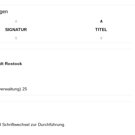
ngen
∧
∧
SIGNATUR
TITEL
∨
∨
dt Rostock
verwaltung) 25
 Schriftwechsel zur Durchführung.