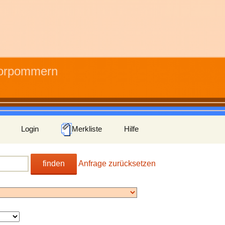
Vorpommern
Login
Merkliste
Hilfe
finden
Anfrage zurücksetzen