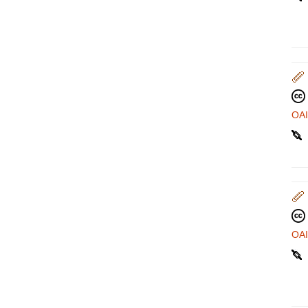
OA
OA