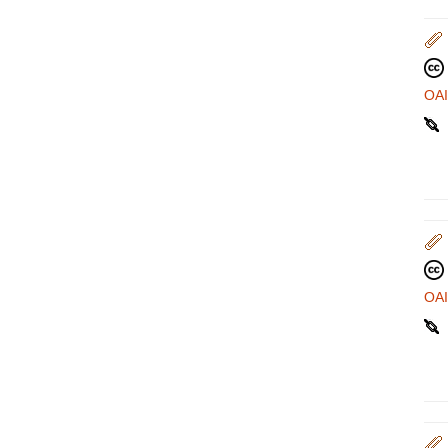
OA
OA