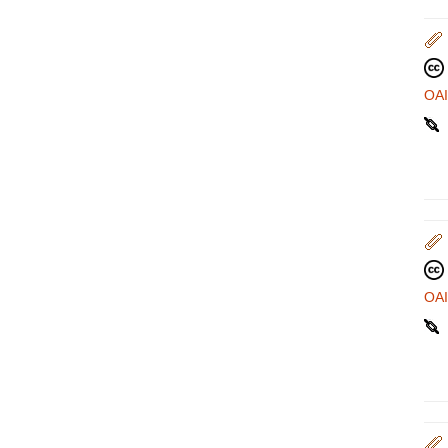
OA
OA