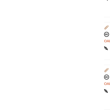
OA
OA