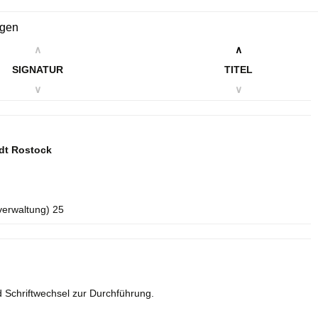
ngen
∧
∧
SIGNATUR
TITEL
∨
∨
dt Rostock
verwaltung) 25
 Schriftwechsel zur Durchführung.