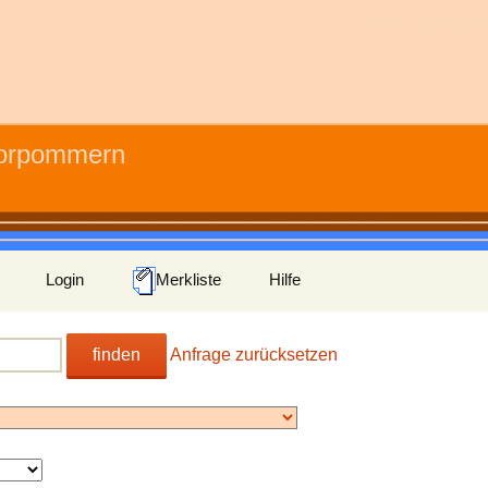
Vorpommern
Login
Merkliste
Hilfe
finden
Anfrage zurücksetzen