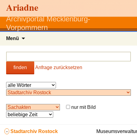
Ariadne
Archivportal Mecklenburg-
Vorpommern
Zum
Menü
Inhalt
springen
finden
Anfrage zurücksetzen
nur mit Bild
-
Stadtarchiv Rostock
Museumsverwaltun