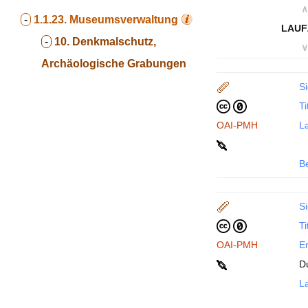
∧
-
1.1.23.
Museumsverwaltung
LAUF
-
10. Denkmalschutz,
∨
Archäologische Grabungen
Si
Ti
OAI-PMH
La
B
Si
Ti
OAI-PMH
En
D
La