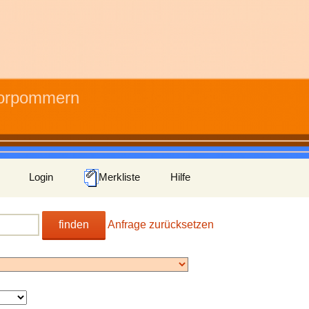
Vorpommern
Login
Merkliste
Hilfe
finden
Anfrage zurücksetzen