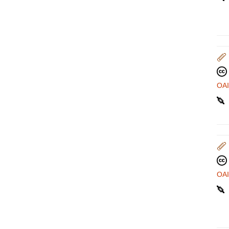
OA
OA