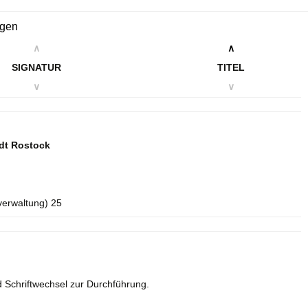
ngen
∧
∧
SIGNATUR
TITEL
∨
∨
dt Rostock
verwaltung) 25
 Schriftwechsel zur Durchführung.