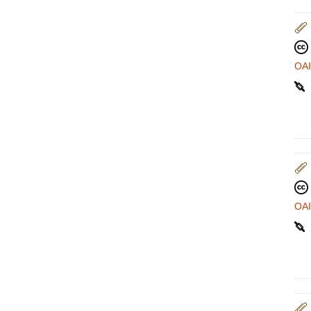
OA
OA