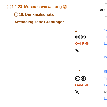
∧
-
1.1.23.
Museumsverwaltung
LAUF
-
10. Denkmalschutz,
∨
Archäologische Grabungen
Si
Ti
OAI-PMH
La
B
Si
Ti
OAI-PMH
En
D
La