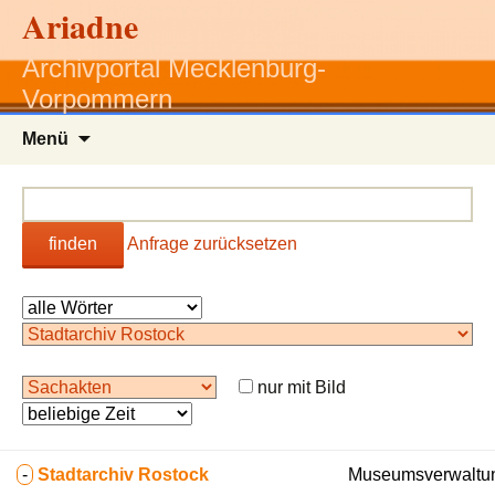
Ariadne
Archivportal Mecklenburg-
Vorpommern
Zum
Menü
Inhalt
springen
finden
Anfrage zurücksetzen
nur mit Bild
-
Stadtarchiv Rostock
Museumsverwaltun