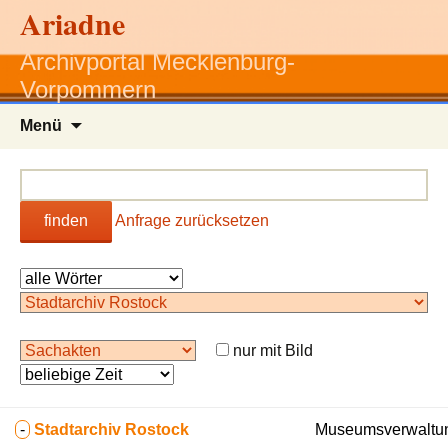
Ariadne
Archivportal Mecklenburg-
Vorpommern
Zum
Menü
Inhalt
springen
finden
Anfrage zurücksetzen
nur mit Bild
-
Stadtarchiv Rostock
Museumsverwaltun