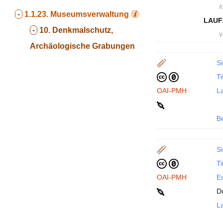
∧
-
1.1.23.
Museumsverwaltung
LAUF
-
10. Denkmalschutz,
∨
Archäologische Grabungen
Si
Ti
OAI-PMH
La
B
Si
Ti
OAI-PMH
En
D
La