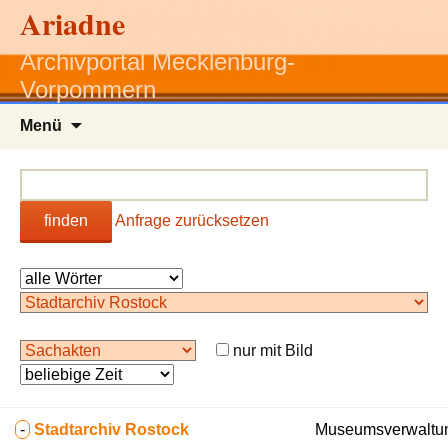
Ariadne
Archivportal Mecklenburg-
Vorpommern
Zum
Menü
Inhalt
springen
finden
Anfrage zurücksetzen
nur mit Bild
-
Stadtarchiv Rostock
Museumsverwaltun