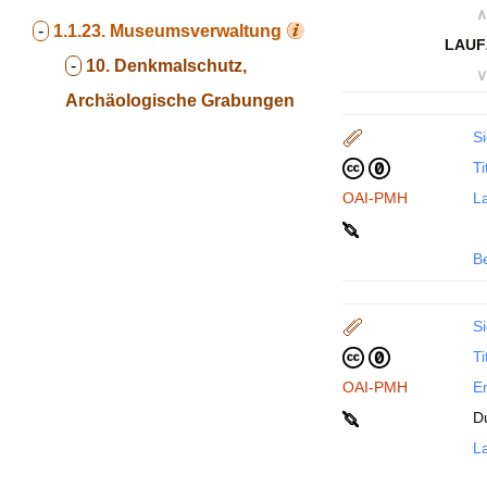
∧
-
1.1.23.
Museumsverwaltung
LAUF
-
10. Denkmalschutz,
∨
Archäologische Grabungen
Si
Ti
OAI-PMH
La
B
Si
Ti
OAI-PMH
En
D
La