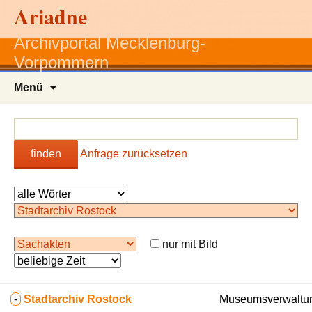
Ariadne
Archivportal Mecklenburg-
Vorpommern
Zum
Menü
Inhalt
springen
finden
Anfrage zurücksetzen
nur mit Bild
-
Stadtarchiv Rostock
Museumsverwaltun