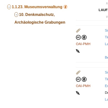
∧
-
1.1.23.
Museumsverwaltung
LAUF
-
10. Denkmalschutz,
∨
Archäologische Grabungen
Si
Ti
OAI-PMH
La
B
Si
Ti
OAI-PMH
En
D
La