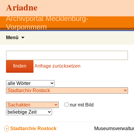
Ariadne
Archivportal Mecklenburg-
Vorpommern
Zum
Menü
Inhalt
springen
finden
Anfrage zurücksetzen
nur mit Bild
-
Stadtarchiv Rostock
Museumsverwaltun