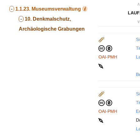
∧
-
1.1.23.
Museumsverwaltung
LAUF
-
10. Denkmalschutz,
∨
Archäologische Grabungen
Si
Ti
OAI-PMH
La
B
Si
Ti
OAI-PMH
En
D
La