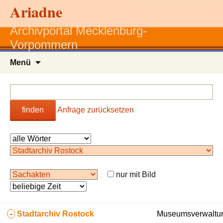
Ariadne
Archivportal Mecklenburg-
Vorpommern
Zum
Menü
Inhalt
springen
finden
Anfrage zurücksetzen
nur mit Bild
-
Stadtarchiv Rostock
Museumsverwaltun