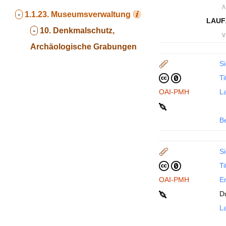
∧
-
1.1.23.
Museumsverwaltung
LAUF
-
10. Denkmalschutz,
∨
Archäologische Grabungen
Si
Ti
OAI-PMH
La
B
Si
Ti
OAI-PMH
En
D
La