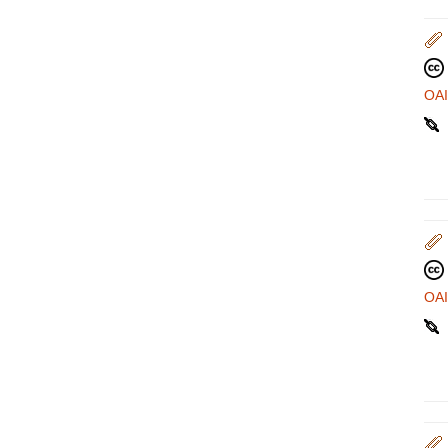
OA
OA