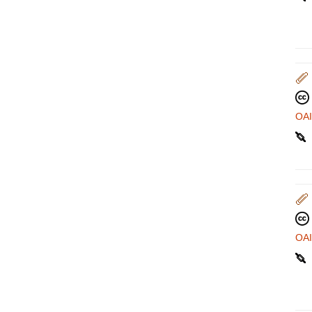
OA
OA