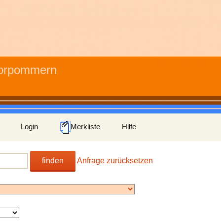
Vorpommern
Login
Merkliste
Hilfe
finden
Anfrage zurücksetzen