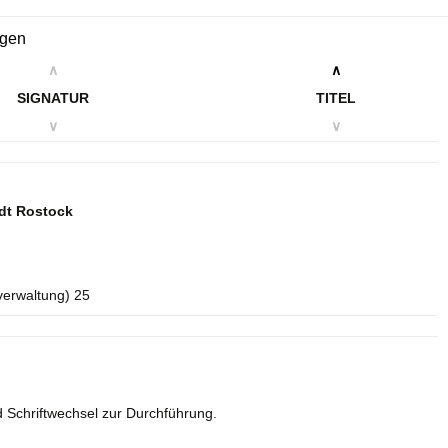
ngen
∧
∧
SIGNATUR
TITEL
∨
∨
dt Rostock
verwaltung) 25
 Schriftwechsel zur Durchführung.