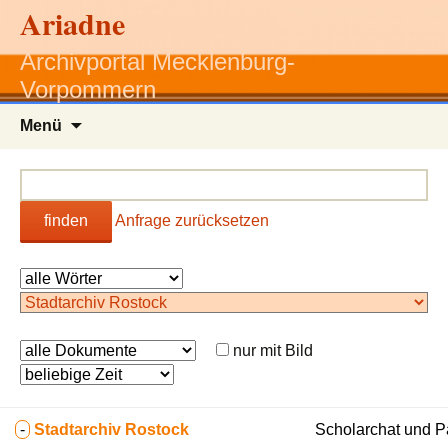
Ariadne
Archivportal Mecklenburg-
Vorpommern
Zum
Menü
Inhalt
springen
finden
Anfrage zurücksetzen
nur mit Bild
-
Stadtarchiv Rostock
Scholarchat und Pa