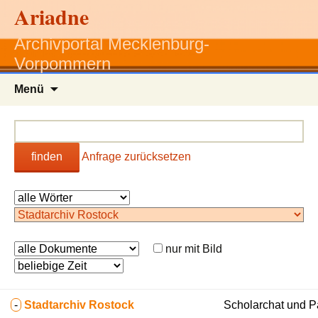
Ariadne
Archivportal Mecklenburg-
Vorpommern
Zum
Menü
Inhalt
springen
finden
Anfrage zurücksetzen
nur mit Bild
-
Stadtarchiv Rostock
Scholarchat und Pa