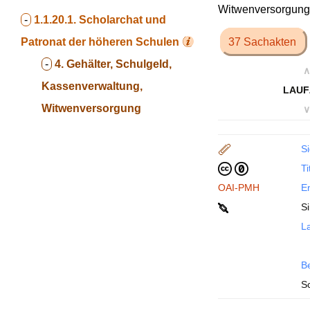
Witwenversorgung
-
1.1.20.1.
Scholarchat und
Patronat der höheren Schulen
37 Sachakten
-
4. Gehälter, Schulgeld,
∧
Kassenverwaltung,
LAUF
Witwenversorgung
∨
Si
Ti
OAI-PMH
En
S
La
B
S