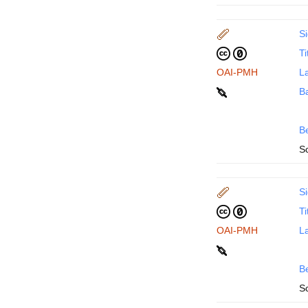
Si
Ti
OAI-PMH
La
B
B
S
Si
Ti
OAI-PMH
La
B
S