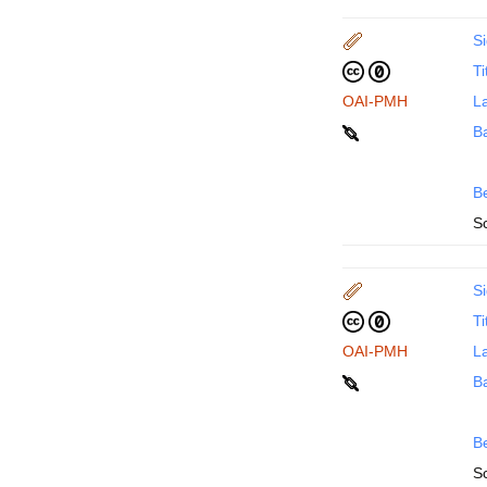
Si
Ti
OAI-PMH
La
B
B
S
Si
Ti
OAI-PMH
La
B
B
S