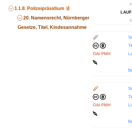
∧
-
1.1.8.
Polizeipräsidium
LAUF
-
20. Namensrecht, Nürnberger
∨
Gesetze, Titel, Kindesannahme
Si
Ti
OAI-PMH
La
B
Si
Ti
OAI-PMH
La
B