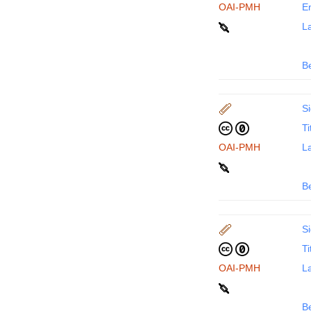
OAI-PMH
En
La
B
Si
Ti
OAI-PMH
La
B
Si
Ti
OAI-PMH
La
B