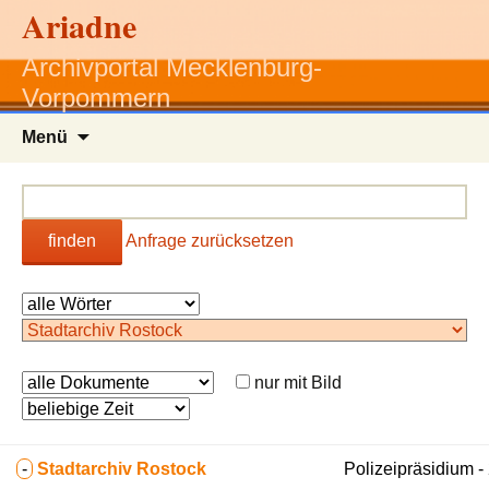
Ariadne
Archivportal Mecklenburg-
Vorpommern
Zum
Menü
Inhalt
springen
finden
Anfrage zurücksetzen
nur mit Bild
-
Stadtarchiv Rostock
Polizeipräsidium 