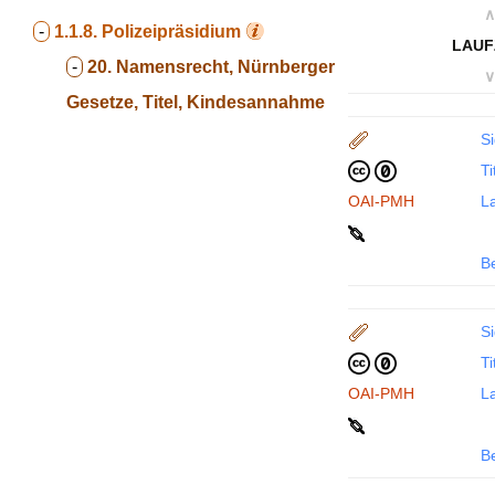
∧
-
1.1.8.
Polizeipräsidium
LAUF
-
20. Namensrecht, Nürnberger
∨
Gesetze, Titel, Kindesannahme
Si
Ti
OAI-PMH
La
B
Si
Ti
OAI-PMH
La
B