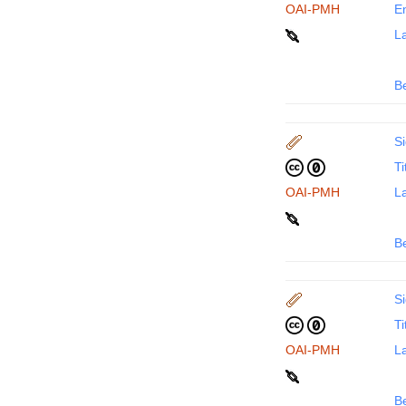
OAI-PMH
En
La
B
Si
Ti
OAI-PMH
La
B
Si
Ti
OAI-PMH
La
B