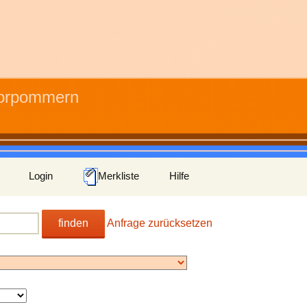
Vorpommern
Login
Merkliste
Hilfe
finden
Anfrage zurücksetzen