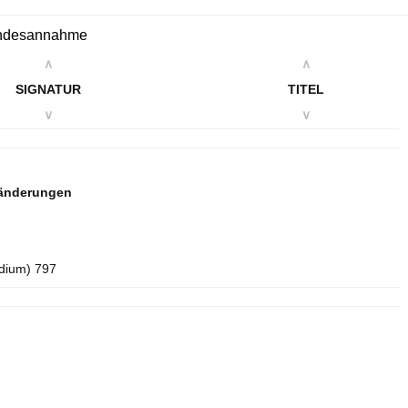
Kindesannahme
∧
∧
SIGNATUR
TITEL
∨
∨
sänderungen
idium) 797