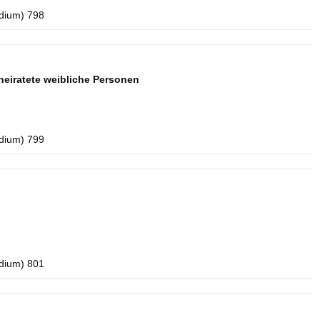
idium) 798
eiratete weibliche Personen
idium) 799
idium) 801