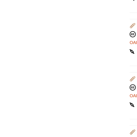
OA
OA