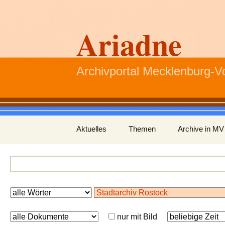
Ariadne
Archivportal Mecklenburg-
Zum
Aktuelles
Themen
Archive in MV
Inhalt
springen
nur mit Bild