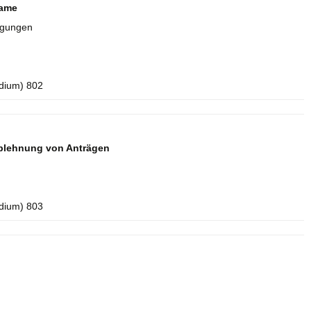
name
igungen
idium) 802
blehnung von Anträgen
idium) 803