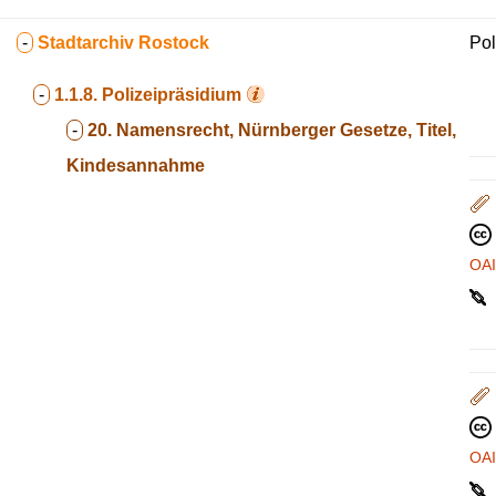
-
Stadtarchiv Rostock
Pol
-
1.1.8.
Polizeipräsidium
-
20. Namensrecht, Nürnberger Gesetze, Titel,
Kindesannahme
OA
OA