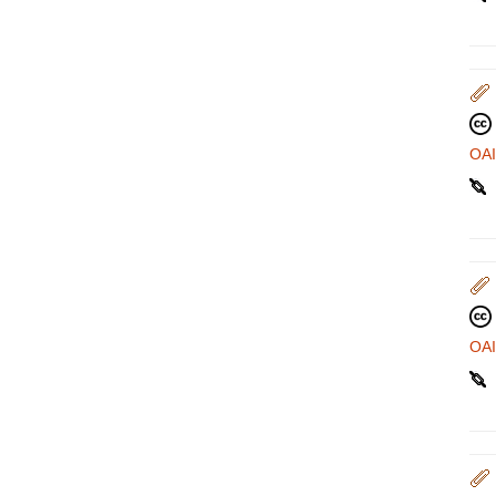
OA
OA