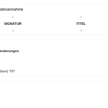
Kindesannahme
∧
∧
SIGNATUR
TITEL
∨
∨
sänderungen
idium) 797