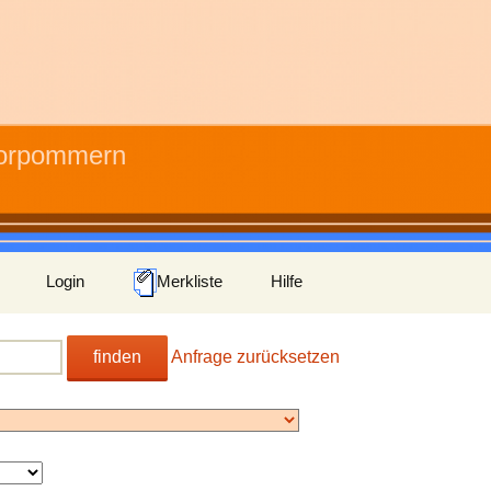
Vorpommern
Login
Merkliste
Hilfe
finden
Anfrage zurücksetzen