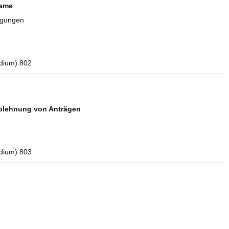
name
igungen
idium) 802
blehnung von Anträgen
idium) 803