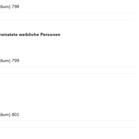
idium) 798
eiratete weibliche Personen
idium) 799
idium) 801