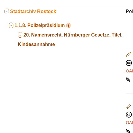
-
Stadtarchiv Rostock
Pol
-
1.1.8.
Polizeipräsidium
-
20. Namensrecht, Nürnberger Gesetze, Titel,
Kindesannahme
OA
OA