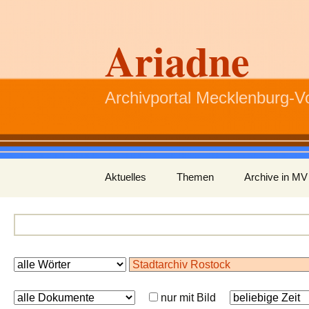
Ariadne
Archivportal Mecklenburg-
Zum
Aktuelles
Themen
Archive in MV
Inhalt
springen
nur mit Bild