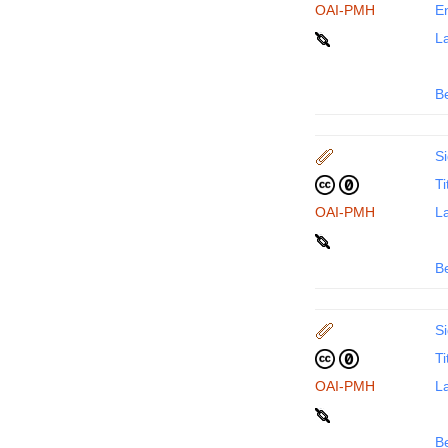
OAI-PMH
En
La
B
Si
Ti
OAI-PMH
La
B
Si
Ti
OAI-PMH
La
B