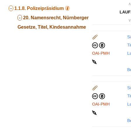
∧
-
1.1.8.
Polizeipräsidium
LAUF
-
20. Namensrecht, Nürnberger
∨
Gesetze, Titel, Kindesannahme
Si
Ti
OAI-PMH
La
B
Si
Ti
OAI-PMH
La
B