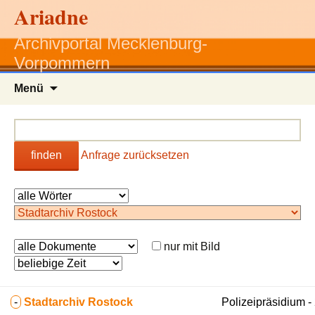
Ariadne
Archivportal Mecklenburg-
Vorpommern
Zum
Menü
Inhalt
springen
finden
Anfrage zurücksetzen
nur mit Bild
-
Stadtarchiv Rostock
Polizeipräsidium 