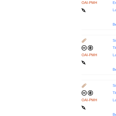
OAI-PMH
En
La
B
Si
Ti
OAI-PMH
La
B
Si
Ti
OAI-PMH
La
B