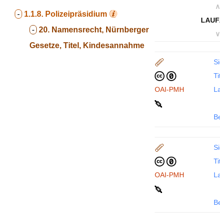
∧
-
1.1.8.
Polizeipräsidium
LAUF
-
20. Namensrecht, Nürnberger
∨
Gesetze, Titel, Kindesannahme
Si
Ti
OAI-PMH
La
B
Si
Ti
OAI-PMH
La
B