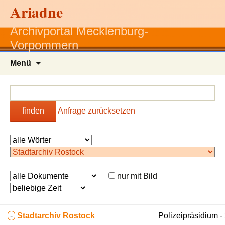
Ariadne
Archivportal Mecklenburg-
Vorpommern
Zum
Menü
Inhalt
springen
finden
Anfrage zurücksetzen
nur mit Bild
-
Stadtarchiv Rostock
Polizeipräsidium 