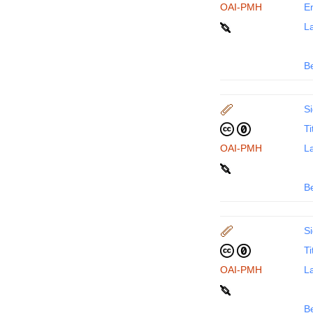
OAI-PMH
En
La
B
Si
Ti
OAI-PMH
La
B
Si
Ti
OAI-PMH
La
B