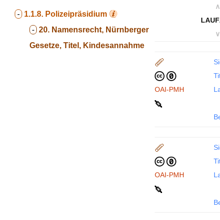
∧
-
1.1.8.
Polizeipräsidium
LAUF
-
20. Namensrecht, Nürnberger
∨
Gesetze, Titel, Kindesannahme
Si
Ti
OAI-PMH
La
B
Si
Ti
OAI-PMH
La
B