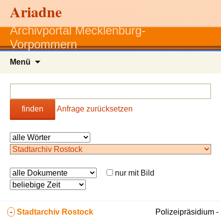
Ariadne
Archivportal Mecklenburg-
Vorpommern
Zum
Menü
Inhalt
springen
finden
Anfrage zurücksetzen
nur mit Bild
-
Stadtarchiv Rostock
Polizeipräsidium 