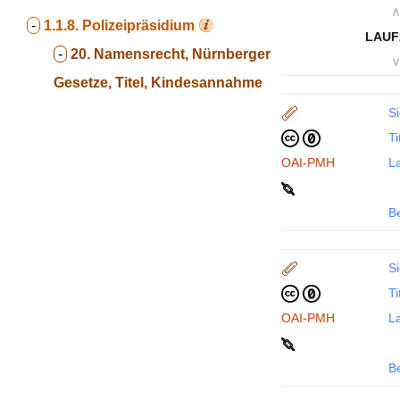
∧
-
1.1.8.
Polizeipräsidium
LAUF
-
20. Namensrecht, Nürnberger
∨
Gesetze, Titel, Kindesannahme
Si
Ti
OAI-PMH
La
B
Si
Ti
OAI-PMH
La
B