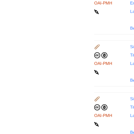
OAI-PMH
En
La
B
Si
Ti
OAI-PMH
La
B
Si
Ti
OAI-PMH
La
B