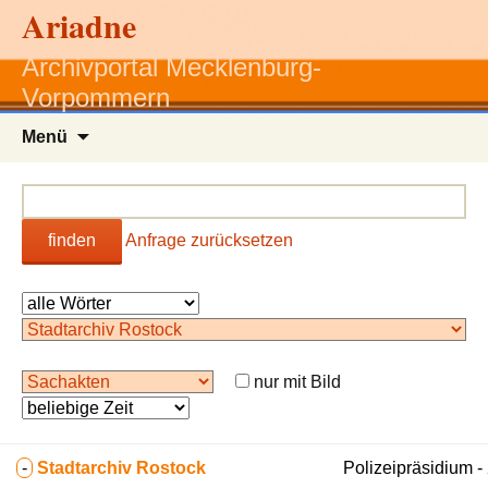
Ariadne
Archivportal Mecklenburg-
Vorpommern
Zum
Menü
Inhalt
springen
finden
Anfrage zurücksetzen
nur mit Bild
-
Stadtarchiv Rostock
Polizeipräsidium 