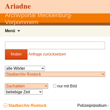
Ariadne
Archivportal Mecklenburg-
Vorpommern
Zum
Menü
Inhalt
springen
finden
Anfrage zurücksetzen
nur mit Bild
-
Stadtarchiv Rostock
Polizeipräsidium 