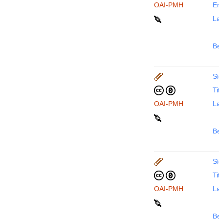
OAI-PMH
En
La
B
Si
Ti
OAI-PMH
La
B
Si
Ti
OAI-PMH
La
B