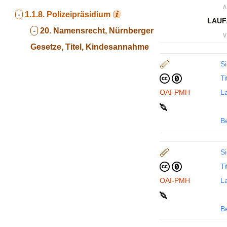
∧
-
1.1.8.
Polizeipräsidium
LAUF
-
20. Namensrecht, Nürnberger
∨
Gesetze, Titel, Kindesannahme
Si
Ti
OAI-PMH
La
B
Si
Ti
OAI-PMH
La
B