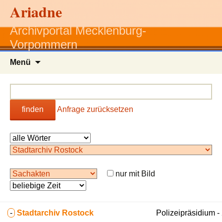
Ariadne
Archivportal Mecklenburg-
Vorpommern
Zum
Menü
Inhalt
springen
finden
Anfrage zurücksetzen
nur mit Bild
-
Stadtarchiv Rostock
Polizeipräsidium 