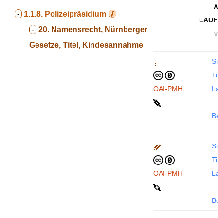
∧
-
1.1.8.
Polizeipräsidium
LAUF
-
20. Namensrecht, Nürnberger
∨
Gesetze, Titel, Kindesannahme
Si
Ti
OAI-PMH
La
B
Si
Ti
OAI-PMH
La
B