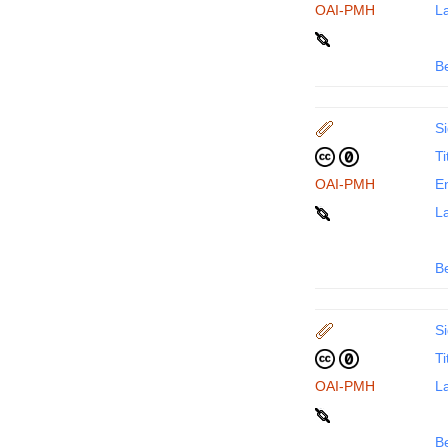
OAI-PMH
La
B
Si
Ti
OAI-PMH
En
La
B
Si
Ti
OAI-PMH
La
B