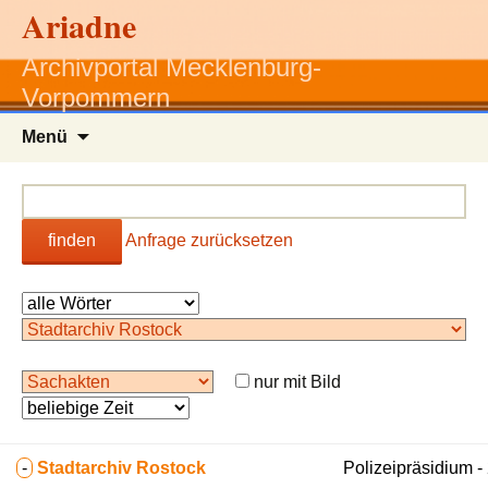
Ariadne
Archivportal Mecklenburg-
Vorpommern
Zum
Menü
Inhalt
springen
finden
Anfrage zurücksetzen
nur mit Bild
-
Stadtarchiv Rostock
Polizeipräsidium 