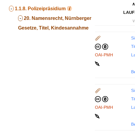
∧
-
1.1.8.
Polizeipräsidium
LAUF
-
20. Namensrecht, Nürnberger
∨
Gesetze, Titel, Kindesannahme
Si
Ti
OAI-PMH
La
B
Si
Ti
OAI-PMH
La
B