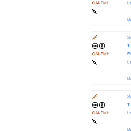
OAI-PMH
La
B
Si
Ti
OAI-PMH
En
La
B
Si
Ti
OAI-PMH
La
B