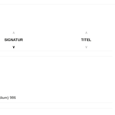
∧
∧
SIGNATUR
TITEL
∨
∨
idium) 986