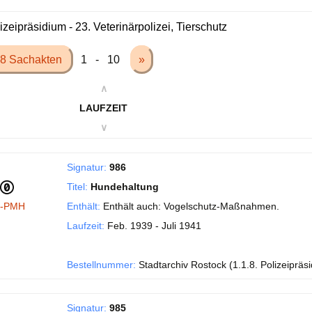
izeipräsidium - 23. Veterinärpolizei, Tierschutz
8 Sachakten
1 - 10
»
∧
LAUFZEIT
∨
Signatur:
986
Titel:
Hundehaltung
I-PMH
Enthält:
Enthält auch: Vogelschutz-Maßnahmen.
Laufzeit:
Feb. 1939 - Juli 1941
Bestellnummer:
Stadtarchiv Rostock (1.1.8. Polizeipräs
Signatur:
985