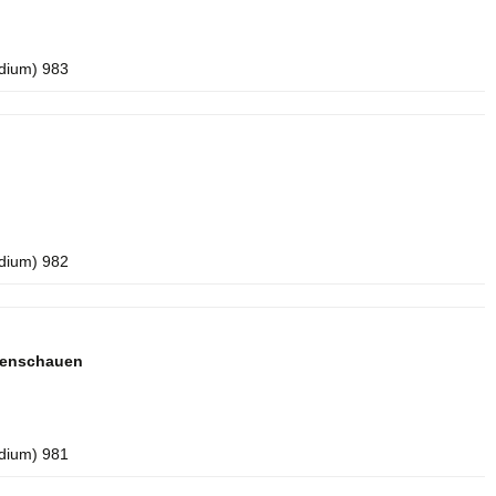
idium) 983
idium) 982
lenschauen
idium) 981