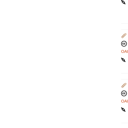
OA
OA