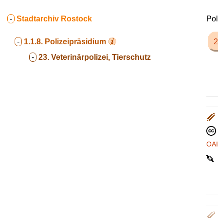
-
Stadtarchiv Rostock
Pol
-
1.1.8.
Polizeipräsidium
2
-
23. Veterinärpolizei, Tierschutz
OA