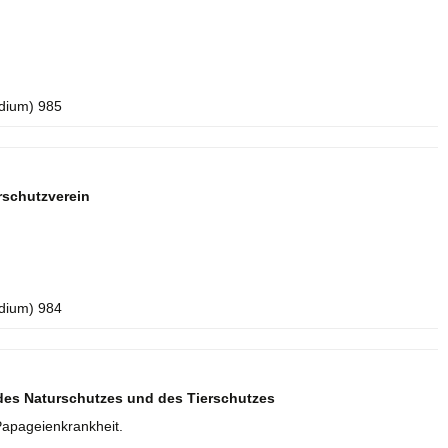
idium) 985
rschutzverein
idium) 984
des Naturschutzes und des Tierschutzes
apageienkrankheit.