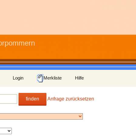
Vorpommern
Login
Merkliste
Hilfe
finden
Anfrage zurücksetzen