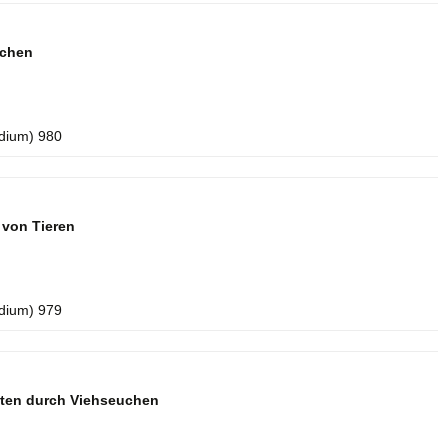
uchen
idium) 980
 von Tieren
idium) 979
ten durch Viehseuchen