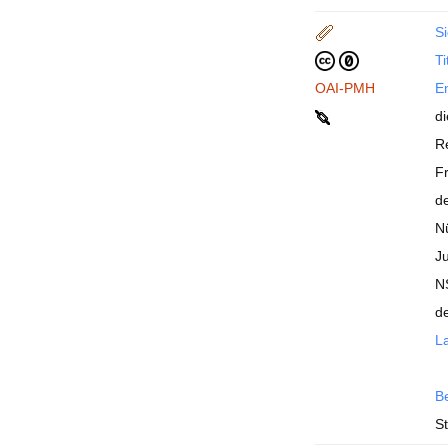
Si
Ti
OAI-PMH
En
di
Re
F
d
Nü
Ju
N
d
La
B
S