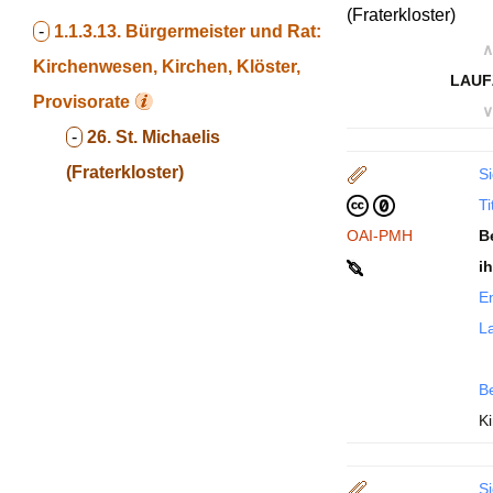
(Fraterkloster)
-
1.1.3.13.
Bürgermeister und Rat:
∧
Kirchenwesen, Kirchen, Klöster,
LAUF
Provisorate
∨
-
26. St. Michaelis
(Fraterkloster)
Si
Ti
OAI-PMH
B
i
En
La
B
Ki
Si