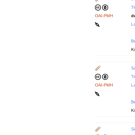
Ti
OAI-PMH
d
La
B
Ki
Si
Ti
OAI-PMH
La
B
Ki
Si