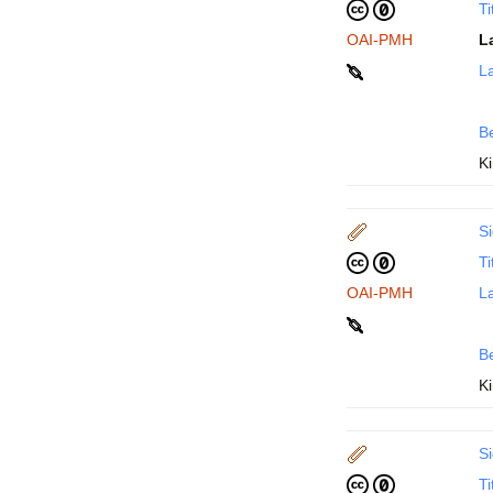
Ti
OAI-PMH
L
La
B
Ki
Si
Ti
OAI-PMH
La
B
Ki
Si
Ti