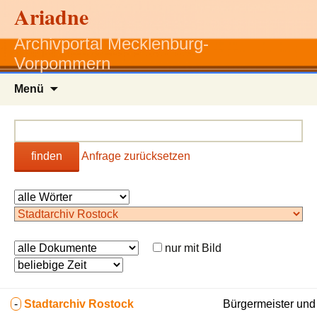
Ariadne
Archivportal Mecklenburg-
Vorpommern
Zum
Menü
Inhalt
springen
finden
Anfrage zurücksetzen
nur mit Bild
-
Stadtarchiv Rostock
Bürgermeister und 