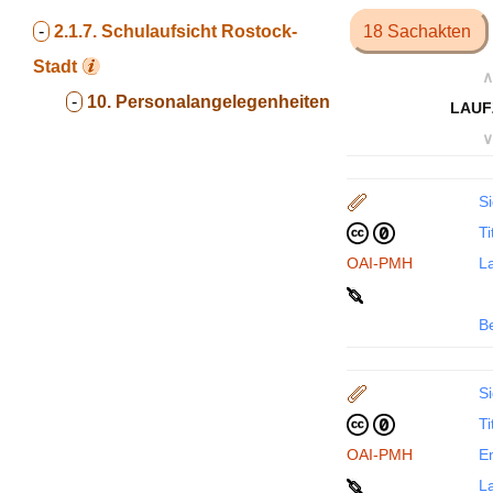
-
2.1.7.
Schulaufsicht Rostock-
18 Sachakten
Stadt
∧
-
10. Personalangelegenheiten
LAUF
∨
Si
Ti
OAI-PMH
La
B
Si
Ti
OAI-PMH
En
La