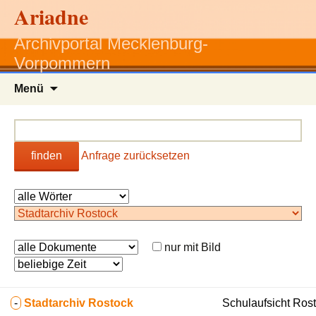
Ariadne
Archivportal Mecklenburg-
Vorpommern
Zum
Menü
Inhalt
springen
finden
Anfrage zurücksetzen
nur mit Bild
-
Stadtarchiv Rostock
Schulaufsicht Ros