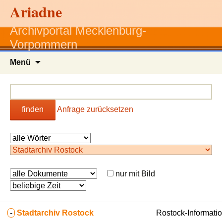
Ariadne
Archivportal Mecklenburg-
Vorpommern
Zum
Menü
Inhalt
springen
finden
Anfrage zurücksetzen
nur mit Bild
-
Stadtarchiv Rostock
Rostock-Informatio