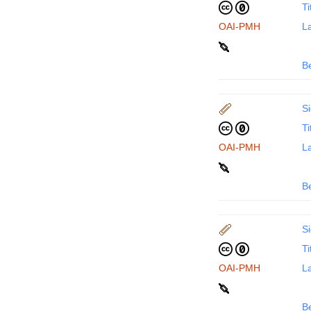
Ti
OAI-PMH
La
B
Si
Ti
OAI-PMH
La
B
Si
Ti
OAI-PMH
La
B