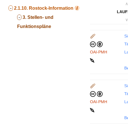
∧
-
2.1.10.
Rostock-Information
LAUF
-
3. Stellen- und
∨
Funktionspläne
Si
Ti
OAI-PMH
La
B
Si
Ti
OAI-PMH
La
B