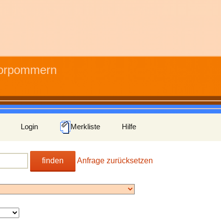
Vorpommern
Login
Merkliste
Hilfe
finden
Anfrage zurücksetzen