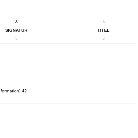
∧
∧
SIGNATUR
TITEL
∨
∨
nformation) 42