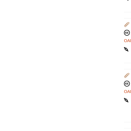
OA
OA