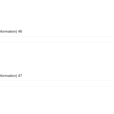
nformation) 46
nformation) 47
n