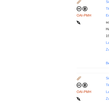
Si
Ti
OAI-PMH
En
s
H
1
La
Z
B
Si
Ti
OAI-PMH
La
Z