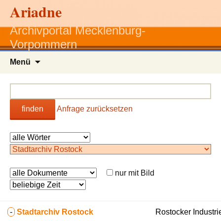
Ariadne
Archivportal Mecklenburg-
Vorpommern
Zum
Menü
Inhalt
springen
finden
Anfrage zurücksetzen
nur mit Bild
-
Stadtarchiv Rostock
Rostocker Industri