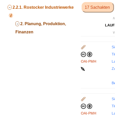
-
2.2.1.
Rostocker Industriewerke
17 Sachakten
∧
-
2. Planung, Produktion,
LAUF
Finanzen
∨
Si
Ti
OAI-PMH
La
Z
B
Si
Ti
OAI-PMH
La